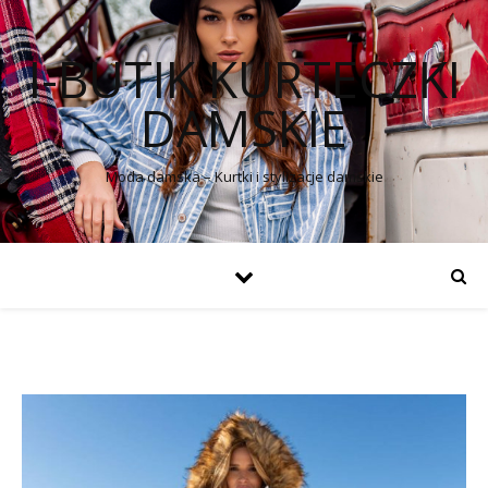
I-BUTIK KURTECZKI
DAMSKIE
Moda damska – Kurtki i stylizacje damskie