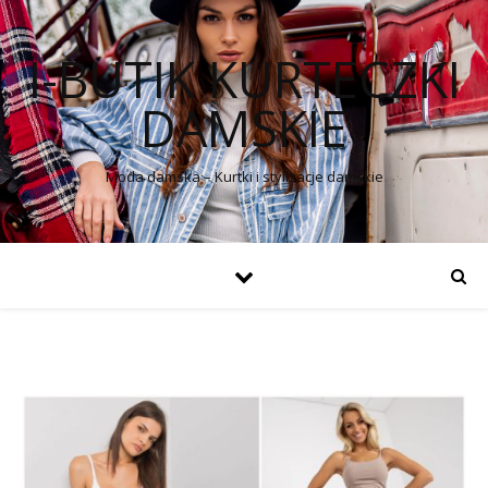
I-BUTIK KURTECZKI
DAMSKIE
Moda damska – Kurtki i stylizacje damskie