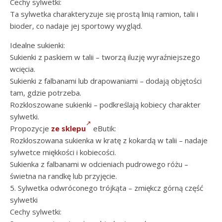
Cechy sylwetki:
Ta sylwetka charakteryzuje się prostą linią ramion, talii i
bioder, co nadaje jej sportowy wygląd.
Idealne sukienki:
Sukienki z paskiem w talii – tworzą iluzję wyraźniejszego
wcięcia.
Sukienki z falbanami lub drapowaniami – dodają objętości
tam, gdzie potrzeba.
Rozkloszowane sukienki – podkreślają kobiecy charakter
sylwetki.
Propozycje
ze sklepu
eButik:
Rozkloszowana sukienka w kratę z kokardą w talii – nadaje
sylwetce miękkości i kobiecości.
Sukienka z falbanami w odcieniach pudrowego różu –
świetna na randkę lub przyjęcie.
5. Sylwetka odwróconego trójkąta – zmiękcz górną część
sylwetki
Cechy sylwetki: