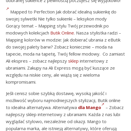
dobranej sukience z pewnością poczujesz się wyjątkowo!
Mapped to Perfection Jak dobrać idealną sukienkę do
swojej sylwetki Nie tylko sukienki – leksykon mody
Gorący temat – Mapping stylu Twój przewodnik po
modowych kolekcjach
Butik Online
. Nasza stylistka radzi –
Mapping kolorów w modzie: Jak dobierać ubrania z eButik
do swojej palety barw? Zobacz koniecznie – moda na
tapecie, moda na tapetę, Twój fellow modowy. Co zamiast
Ali ekspres – zobacz najlepszy
sklep
internetowy z
ubraniami. Zakupy na Ali Express mogą być kuszące ze
względu na niskie ceny, ale wiążą się z wieloma
kompromisami.
Jeśli cenisz sobie szybką dostawę, wysoką jakość i
możliwość wyboru najmodniejszych stylizacji, Butik online
to idealna alternatywa. Alternatywa
dla Mango
– Zobacz
najlepszy sklep internetowy z ubraniami. Każda z nas lubi
wyglądać stylowo, niezależnie od okazji. Mango to
popularna marka, ale istnieją alternatywy, które oferują