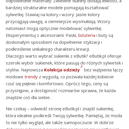
odpowiednie materiały: Zwiewne tkaniny dodają lekkości, a
bardziej strukturalne modele pomagają kształtować
sylwetkę. Stawiaj na kolory i wzory: Jasne kolory
przyciągają uwagę, a ciemniejsze wysmuklają. Wzory
natomiast mogą optycznie modelować sylwetkę.
Eksperymentuj z akcesoriami: Paski,
biżuteria
i buty są
doskonałym sposobem na dopełnienie stylizacji i
podkreślenie unikalnego charakteru kreacji.
Dlaczego warto wybrać sukienki z eButik? eButik.pl oferuje
szeroki wybór sukienek, które pasują do różnych sylwetek i
stylów. Najnowsza
Kolekcja odzieży
bez wątpienia łączy
modowe
trendy
z wygodą, co pozwala każdej kobiecie
czuć się pięknie i komfortowo. Oprócz tego, ceny są
przystępne, a dostępność rozmiarów sprawia, że każda
znajdzie coś dla siebie.
Nie czekaj – odwiedź stronę eButik.pl i znajdź sukienkę,
która idealnie podkreśli Twoją sylwetkę. Pamiętaj, że moda
to nie tylko wygląd, ale także samopoczucie. W dobrze