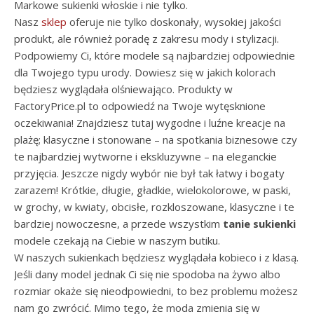
Markowe sukienki włoskie i nie tylko.
Nasz
sklep
oferuje nie tylko doskonały, wysokiej jakości
produkt, ale również poradę z zakresu mody i stylizacji.
Podpowiemy Ci, które modele są najbardziej odpowiednie
dla Twojego typu urody. Dowiesz się w jakich kolorach
będziesz wyglądała olśniewająco. Produkty w
FactoryPrice.pl to odpowiedź na Twoje wytęsknione
oczekiwania! Znajdziesz tutaj wygodne i luźne kreacje na
plażę; klasyczne i stonowane – na spotkania biznesowe czy
te najbardziej wytworne i ekskluzywne – na eleganckie
przyjęcia. Jeszcze nigdy wybór nie był tak łatwy i bogaty
zarazem! Krótkie, długie, gładkie, wielokolorowe, w paski,
w grochy, w kwiaty, obcisłe, rozkloszowane, klasyczne i te
bardziej nowoczesne, a przede wszystkim
tanie sukienki
modele czekają na Ciebie w naszym butiku.
W naszych sukienkach będziesz wyglądała kobieco i z klasą.
Jeśli dany model jednak Ci się nie spodoba na żywo albo
rozmiar okaże się nieodpowiedni, to bez problemu możesz
nam go zwrócić. Mimo tego, że moda zmienia się w