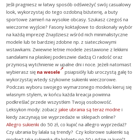
Jeśli pragniesz w łatwy sposób odświeżyć swój casualowy
look, wykorzystaj do tego ozdobną biżuterię, a buty
sportowe zamień na wysokie obcasy. Szukasz czegoś na
wieczorne wyjście? Fasony koktajlowe to doskonały wybór
na każdą imprezę! Znajdziesz wśród nich minimalistyczne
modele lub te bardziej zdobne np. z siateczkowymi
wstawkami. Zwiewne letnie modele zestawione z lekkimi
sandałami na płaskiej podeszwie dadzą Ci radość oraz
przyniosą wytchnienie w upalne dni i noce. Jeżeli natomiast
wybierasz się
na wesele
psiapsióły lub uroczystą galę to
wykorzystaj wtedy szykowne sukienki wieczorowe.
Podczas wyboru swojego wymarzonego modelu kieruj się
własnym stylem, w końcu każda kreacja powinna
podkreślać przede wszystkim Twoją osobowość.
Leksykon mody: zobacz
jakie ubrania są teraz modne
i
kiedy zaczynają sie wyprzedaże w sklepach online?
Allegro sukienki
do 50 zł, co kupić na allegro wyprzedaż?
Czy ubrania by lalala są trendy? Czy kolorowe sukienki są
modne? Jaka sukienka dla kobiety po 50 i gdzie ja kupić?,