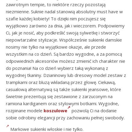
zawrotnym tempie, to niektóre rzeczy pozostają
niezmienne. Suknie nadal stanowią absolutny must have w
szafie każdej kobiety! To dzięki nim poczujesz się
wyjątkowo zarówno za dnia, jak i wieczorem. Podpowiemy
Ci, jak je nosić, aby podkreślić swoją sylwetkę i stworzyć
niepowtarzalne stylizacje. Współcześnie sukienki damskie
nosimy nie tylko na wyjątkowe okazje, ale przede
wszystkim na co dzień. Są bardzo wygodne, a za pomocą
odpowiednich akcesoriów możesz zmienić ich charakter nie
do poznania! Na co dzień wybierz taką wykonaną z
wygodnej tkaniny. Dzianinowy lub dresowy model zestaw z
trampkami oraz bluzą wkładaną przez głowę. Ciekawą,
casualową alternatywą są także sukienki jeansowe, które
świetnie prezentują się zestawione z zarzuconym na
ramiona kardiganem oraz stylowymi botkami. Wygodne,
rozpinane modele
koszulowe
pozwolą Ci na dodanie
sobie odrobiny elegancji przy zachowaniu pełnej swobody.
Markowe sukienki włoskie i nie tylko.