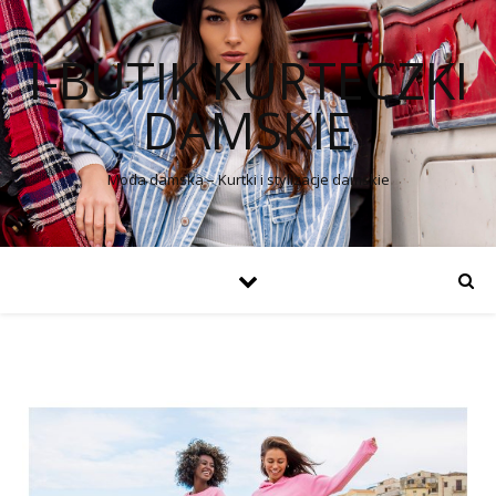
I-BUTIK KURTECZKI
DAMSKIE
Moda damska – Kurtki i stylizacje damskie