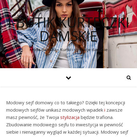
I-BUTIK KURTECZKI
DAMSKIE
Moda damska – Kurtki i stylizacje damskie
Modowy sejf domowy co to takiego? Dzięki tej koncepcji
modowych sejfów unikasz modowych wpadek
i
zawsze
masz pewność, że Twoja
stylizacja
będzie trafiona.
Zbudowanie modowego sejfu to inwestycja w pewność
siebie i nienaganny wygląd w każdej sytuacji. Modowy sejf