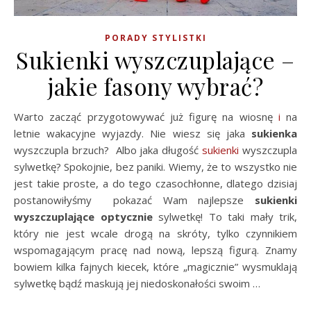
PORADY STYLISTKI
Sukienki wyszczuplające –
jakie fasony wybrać?
Warto zacząć przygotowywać już figurę na wiosnę
i
na
letnie wakacyjne wyjazdy. Nie wiesz się jaka
sukienka
wyszczupla brzuch? Albo jaka długość
sukienki
wyszczupla
sylwetkę? Spokojnie, bez paniki. Wiemy, że to wszystko nie
jest takie proste, a do tego czasochłonne, dlatego dzisiaj
postanowiłyśmy pokazać Wam najlepsze
sukienki
wyszczuplające optycznie
sylwetkę! To taki mały trik,
który nie jest wcale drogą na skróty, tylko czynnikiem
wspomagającym pracę nad nową, lepszą figurą. Znamy
bowiem kilka fajnych kiecek, które „magicznie” wysmuklają
sylwetkę bądź maskują jej niedoskonałości swoim …