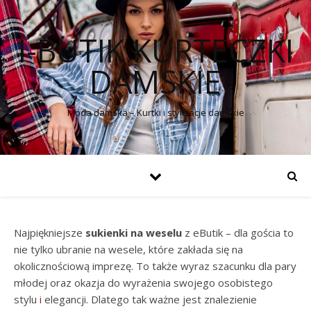
I-BUTIK KURTECZKI
DAMSKIE
Moda damska – Kurtki i stylizacje damskie
Najpiękniejsze
sukienki na weselu
z eButik – dla gościa to
nie tylko ubranie na wesele, które zakłada się na
okolicznościową imprezę. To także wyraz szacunku dla pary
młodej oraz okazja do wyrażenia swojego osobistego
stylu
i
elegancji. Dlatego tak ważne jest znalezienie