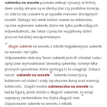
sukienka na wesele
pozwala uniknąć sytuacji, w której
dwie osoby ubrane są w identyczne czy podobne kreacje,
co zdarza się czasami w przypadku masowo dostępnych
modeli. Dlatego też wiele kobiet stawia na unikatowe,
ręcznie wykonane sukienki, które nie tylko podkreślają ich
indywidualność, ale także czynią ten wyjątkowy dzień
jeszcze bardziej niezapomnianym.
długie sukienki
na weselu z eButik Najpiękniejsze sukienki
na wesele i nie tylko
Odpowiednio dobrany fason sukienki potrafi zdziałać cuda i
optycznie wymodelować dowolną sylwetkę. Istnieje kilka
prostych sposobów, które pomogą Ci to osiągnąć. Zobacz
nasze
sukienki na wesele
. Sukienki towarzyszą
kobietom od stuleci i stały się słusznie ikoną oraz esencją
kobiecości. Znajdź modna
sukieneczka na wesele
na
każdą figurę. Jeżeli chodzi o długość sukienek, to wciąż
najwięcej zwolenników ma chyba długość mini.
Dopasowane sukienki na weselu z eButik