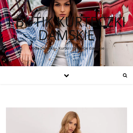
I-BUTIK KURTECZKI
DAMSKIE
Moda damska – Kurtki i stylizacje damskie