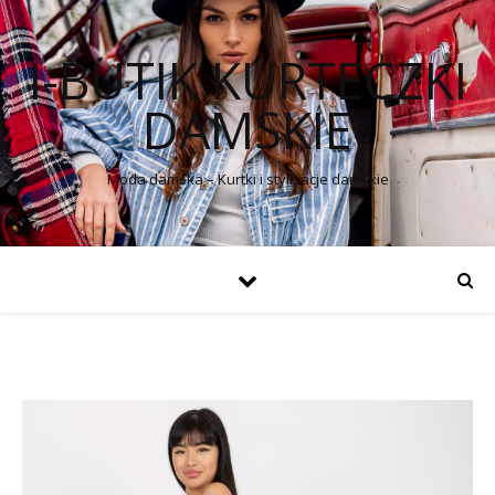
I-BUTIK KURTECZKI
DAMSKIE
Moda damska – Kurtki i stylizacje damskie