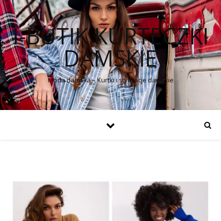
I-BUTIK KURTECZKI
DAMSKIE
Moda damska – Kurtki i stylizacje damskie