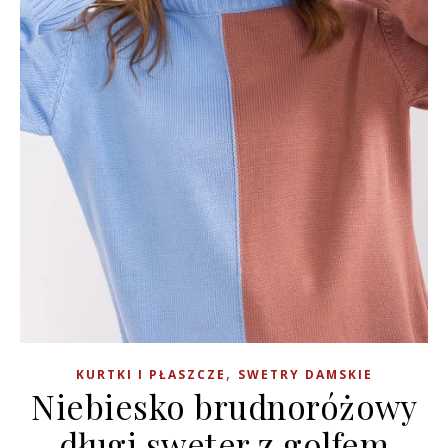
,
KURTKI I PŁASZCZE
SWETRY DAMSKIE
Niebiesko brudnoróżowy
długi sweter z golfem