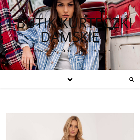
I-BUTIK KURTECZKI
DAMSKIE
Moda damska – Kurtki i stylizacje damskie