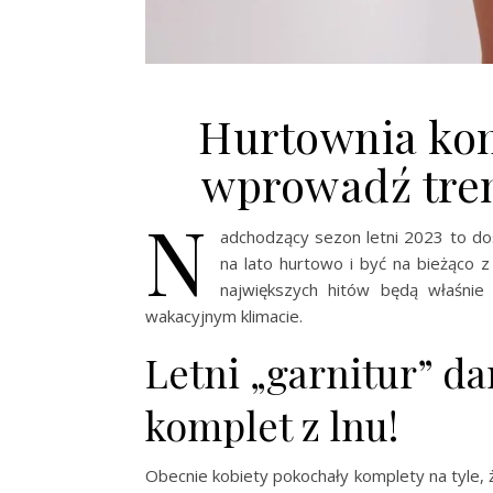
Hurtownia kom
wprowadź tren
N
adchodzący sezon letni 2023 to do
na lato hurtowo i być na bieżąco z
największych hitów będą właśni
wakacyjnym klimacie.
Letni „garnitur” d
komplet z lnu!
Obecnie kobiety pokochały komplety na tyle