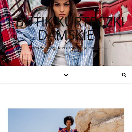
I-BUTIK KURTECZKI
DAMSKIE
Moda damska – Kurtki i stylizacje damskie