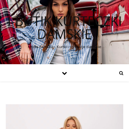
I-BUTIK KURTECZKI
DAMSKIE
Moda damska – Kurtki i stylizacje damskie