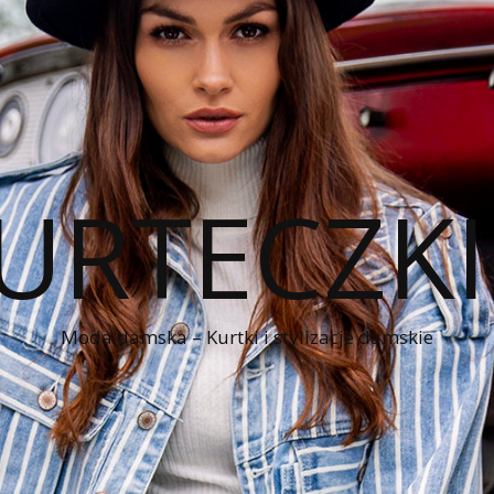
KURTECZK
Moda damska – Kurtki i stylizacje damskie