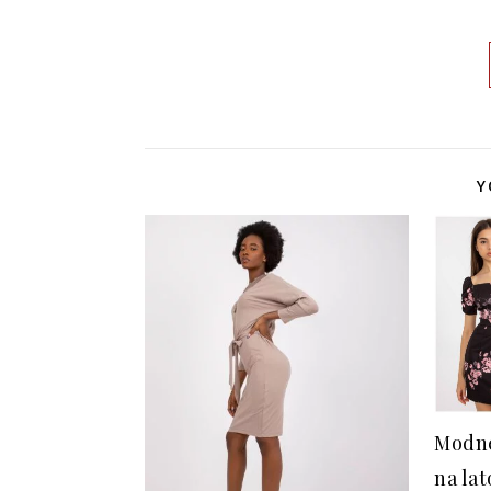
Y
Modne
na lat