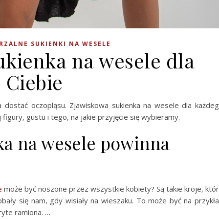
ZALNE SUKIENKI NA WESELE
ukienka na wesele dla
Ciebie
a dostać oczopląsu. Zjawiskowa sukienka na wesele dla każde
figury, gustu i tego, na jakie przyjęcie się wybieramy.
ka na wesele powinna
e
może być noszone przez wszystkie kobiety? Są takie kroje, któ
obały się nam, gdy wisiały na wieszaku. To może być na przykł
ryte ramiona. …