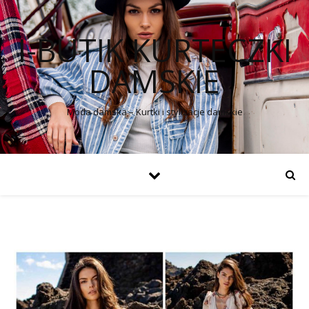
I-BUTIK KURTECZKI
DAMSKIE
Moda damska – Kurtki i stylizacje damskie