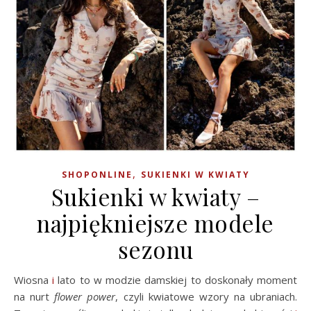
,
SHOPONLINE
SUKIENKI W KWIATY
Sukienki w kwiaty –
najpiękniejsze modele
sezonu
Wiosna
i
lato to w modzie damskiej to doskonały moment
na nurt
flower power
, czyli kwiatowe wzory na ubraniach.