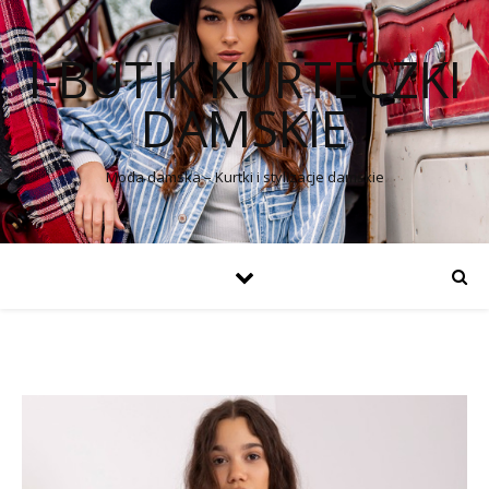
I-BUTIK KURTECZKI
DAMSKIE
Moda damska – Kurtki i stylizacje damskie