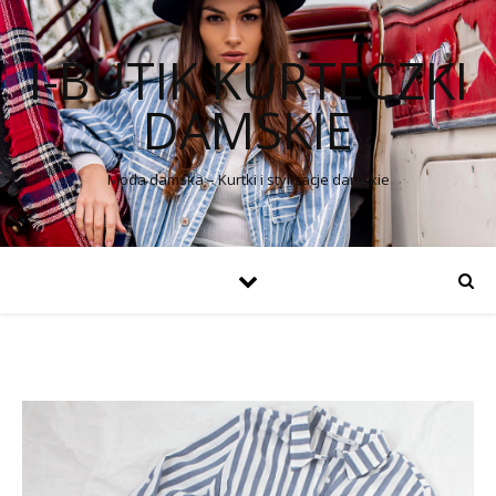
I-BUTIK KURTECZKI
DAMSKIE
Moda damska – Kurtki i stylizacje damskie