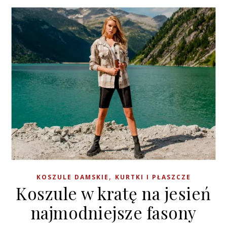
,
KOSZULE DAMSKIE
KURTKI I PŁASZCZE
Koszule w kratę na jesień
najmodniejsze fasony