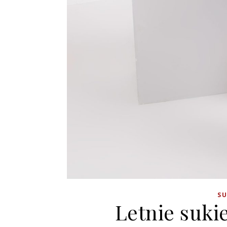
SU
Letnie sukie