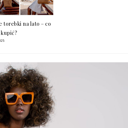
 torebki na lato – co
 kupić?
025