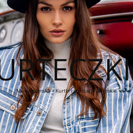
KURTECZK
Moda damska – Kurtki i stylizacje damskie