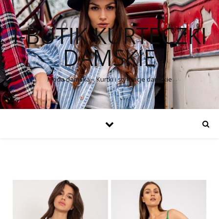
I-BUTIK KURTECZKI
DAMSKIE
Moda damska – Kurtki i stylizacje damskie