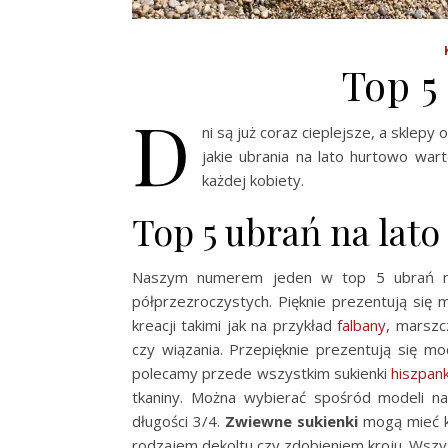
Top 5
D
ni są już coraz cieplejsze, a sklepy
jakie ubrania na lato hurtowo wa
każdej kobiety.
Top 5 ubrań na lat
Naszym numerem jeden w top 5 ubrań 
półprzezroczystych. Pięknie prezentują się
kreacji takimi jak na przykład
falbany
, marszc
czy wiązania. Przepięknie prezentują się m
polecamy przede wszystkim sukienki
hiszpank
tkaniny. Można wybierać spośród modeli na
długości 3/4.
Zwiewne sukienki
mogą mieć kr
rodzajem dekoltu czy zdobieniem kroju. Wszy