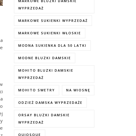
MARKOWE BLUZKI DAMSKIE
WYPRZEDAŻ
MARKOWE SUKIENKI WYPRZEDAŻ
MARKOWE SUKIENKI WŁOSKIE
na
MODNA SUKIENKA DLA 50 LATKI
ie
MODNE BLUZKI DAMSKIE
MOHITO BLUZKI DAMSKIE
WYPRZEDAŻ
ów
MOHITO SWETRY
NA WIOSNĘ
ci
ia
ODZIEŻ DAMSKA WYPRZEDAŻE
to
ej
ORSAY BLUZKI DAMSKIE
zy
WYPRZEDAŻ
ie
 z
QUIOSQUE