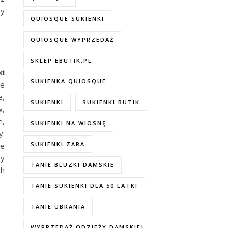
ry
QUIOSQUE SUKIENKI
QUIOSQUE WYPRZEDAŻ
SKLEP EBUTIK.PL
ki
SUKIENKA QUIOSQUE
ie
e,
SUKIENKI
SUKIENKI BUTIK
w,
e,
SUKIENKI NA WIOSNĘ
y.
SUKIENKI ZARA
ne
zy
TANIE BLUZKI DAMSKIE
ch
TANIE SUKIENKI DLA 50 LATKI
TANIE UBRANIA
WYPRZEDAŻ ODZIEŻY DAMSKIEJ