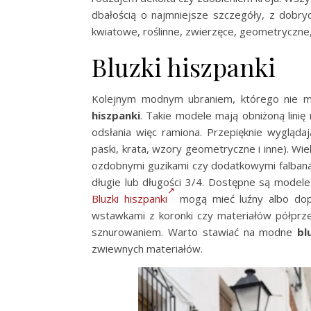
dbałością o najmniejsze szczegóły, z dobr
kwiatowe, roślinne, zwierzęce, geometryczne,
Bluzki hiszpanki
Kolejnym modnym ubraniem, którego nie m
hiszpanki
. Takie modele mają obniżoną linię
odsłania więc ramiona. Przepięknie wygląd
paski, krata, wzory geometryczne i inne). Wi
ozdobnymi guzikami czy dodatkowymi falban
długie lub długości 3/4. Dostępne są modele 
Bluzki hiszpanki
mogą mieć luźny albo dop
wstawkami z koronki czy materiałów półprzez
sznurowaniem. Warto stawiać na modne
bl
zwiewnych materiałów.