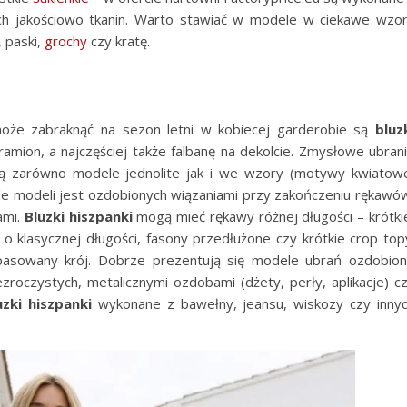
ych jakościowo tkanin. Warto stawiać w modele w ciekawe wzo
 paski,
grochy
czy kratę.
oże zabraknąć na sezon letni w kobiecej garderobie są
bluz
 ramion, a najczęściej także falbanę na dekolcie. Zmysłowe ubran
ają zarówno modele jednolite jak i we wzory (motywy kwiatow
ele modeli jest ozdobionych wiązaniami przy zakończeniu rękawó
ami.
Bluzki hiszpanki
mogą mieć rękawy różnej długości – krótki
o klasycznej długości, fasony przedłużone czy krótkie crop top
asowany krój. Dobrze prezentują się modele ubrań ozdobio
roczystych, metalicznymi ozdobami (dżety, perły, aplikacje) c
uzki hiszpanki
wykonane z bawełny, jeansu, wiskozy czy inny