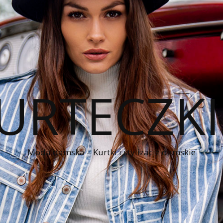
KURTECZK
Moda damska – Kurtki i stylizacje damskie