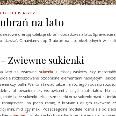
KURTKI I PŁASZCZE
 ubrań na lato
 odzieżowe oferują kolekcje ubrań i dodatków na lato. Sprawdźcie 
rto stawiać. Omawiamy top 5 ubrań na lato niezbędnych w szaf
o – Zwiewne sukienki
na lato są zwiewne
sukienki
z lekkiej wiskozy czy materiał
 modele rozkloszowane ozdobione elementami nadającymi lekkoś
zenia czy bufki. Warto stawiać także na różnego rodzaju rozcięc
odele z plisowaniem czy wstawkami z innych materiałów. Na la
i
, małe białe sukienki, lekkie szmizjerki oraz sukienki maxi z cienki
 ramiączkach, na jedno ramię, z krótkim i długim rękawem c
ój mini, midi czy maxi. Poszczególne modele różnią się od sieb
stkie
sukienkie
w ofercie hurtowni Factoryprice.eu są wykonane