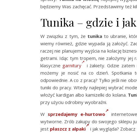
będziemy Was zachęcać. Przedstawimy też kilka
Tunika – gdzie i ja
W związku z tym, że
tunika
to ubranie, któ
wiemy również, gdzie wypada ją założyć. Zacz
raczej nie planujemy wyjścia na kolację bizne
getrami. Idąc tym tropem, nie założymy jej r
klasyczne
garnitury
i żakiety. Gdzie zatem
możemy je nosić na co dzień. Spotkania to
odpowiednie. A co z pracą? Tylko jeśli nie ob
tuniki do pracy. Wtedy najlepiej wybrać mod
włożyć kardigan albo kamizelki do kolana.
Tun
przy użyciu odrobiny wyobraźni.
W
sprzedajemy e-hurtowo
internetowe
wytworne. Zrób zakupy do swojego sklepu już
jest
płaszcz z alpaki
i jak wygląda? Zobacz