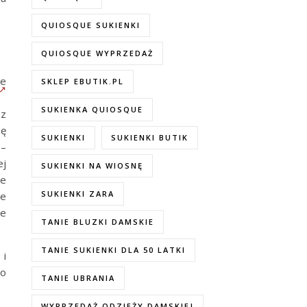
QUIOSQUE SUKIENKI
QUIOSQUE WYPRZEDAŻ
ie
SKLEP EBUTIK.PL
SUKIENKA QUIOSQUE
 z
ię
SUKIENKI
SUKIENKI BUTIK
 –
ej
SUKIENKI NA WIOSNĘ
ne
SUKIENKI ZARA
ie
me
TANIE BLUZKI DAMSKIE
TANIE SUKIENKI DLA 50 LATKI
 i
to
TANIE UBRANIA
WYPRZEDAŻ ODZIEŻY DAMSKIEJ