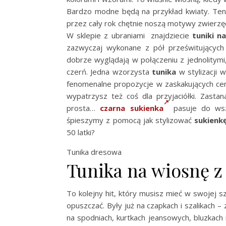
Bardzo modne będą na przykład kwiaty. Ten 
przez cały rok chętnie noszą motywy zwierzęc
W sklepie z ubraniami znajdziecie
tuniki n
zazwyczaj wykonane z pół prześwitujących m
dobrze wyglądają w połączeniu z jednolitymi
czerń. Jedna wzorzysta
tunika
w stylizacji 
fenomenalne propozycje w zaskakujących ce
wypatrzysz też coś dla przyjaciółki. Zast
prosta…
czarna sukienka
pasuje do wszys
śpieszymy z pomocą jak stylizować
sukienk
50 latki?
Tunika dresowa
Tunika na wiosnę z
To kolejny hit, który musisz mieć w swojej sz
opuszczać. Były już na czapkach i szalikach –
na spodniach, kurtkach jeansowych, bluzkach 