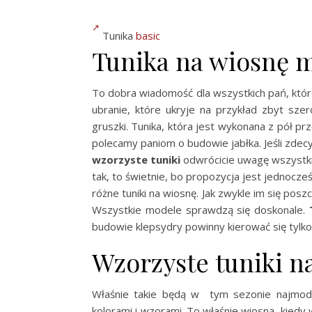
Tunika
basic
Tunika na wiosnę m
To dobra wiadomość dla wszystkich pań, które
ubranie, które ukryje na przykład zbyt sze
gruszki. Tunika, która jest wykonana z pół p
polecamy paniom o budowie jabłka. Jeśli zdecy
wzorzyste tuniki
odwrócicie uwagę wszystkic
tak, to świetnie, bo propozycja jest jednocz
różne tuniki na wiosnę. Jak zwykle im się posz
Wszystkie modele sprawdzą się doskonale.
budowie klepsydry powinny kierować się tylk
Wzorzyste tuniki n
Właśnie takie będą w tym sezonie najmodn
kolorami i wzorami. To właśnie wiosną, kiedy w