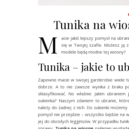
Tunika na wio
M
acie jakiś lepszy pomysł na ubrani
się w Twojej szafie. Możesz ją z
modele będą modne tej wiosny?
Tunika – jakie to u
Zapewne macie w swojej garderobie wiele tun
dobrze. A to nie zawsze wynika z braku p
sklasyfikować. No właśnie. Jakim ubraniem
sukienka? Naszym zdaniem to ubranie, któr
należy do żadnej z nich. Do sukienki możemy 
pomysł nie przejdzie – wszystko będzie na wi
jej do obcisłych legginsów. W przypadku tuni
sprawy.
Tunika na wiosnę
najlepiej wygląd