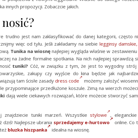
 innych propozycji. Zobaczcie jakich.
k nosić?
re trudno jest nam zaklasyfikować do danej kategorii, często n
nijmy więc od tyłu. Jeśli zakładamy na siebie
legginsy damskie,
sową.
Tunika na wiosnę
najlepiej wygląda właśnie w zestawieniu
aczej na żadne formalne spotkania. Na nich najlepiej sprawdzą s
 nosić
tuniki?
Cóż, w związku z tym, że jest to wygodny strój
warzyskie, zakupy czy wyjście do kina będzie jak najbardzi
owiązują tam ścisłe zasady
dress code
możemy założyć wiosen
ele przypominające przedłużone koszule. Zimą na wierzch możec
iki
dają wiele ciekawych rozwiązań, które możecie stworzyć sa
j znajdziecie tuniki marzeń. Wszystkie
stylowe
, eleganckie
 dziś! Najlepsze ubrania
sprzedajemy e-hurtowo
online. Co 
 też
bluzka hiszpanka
idealna na wiosnę.