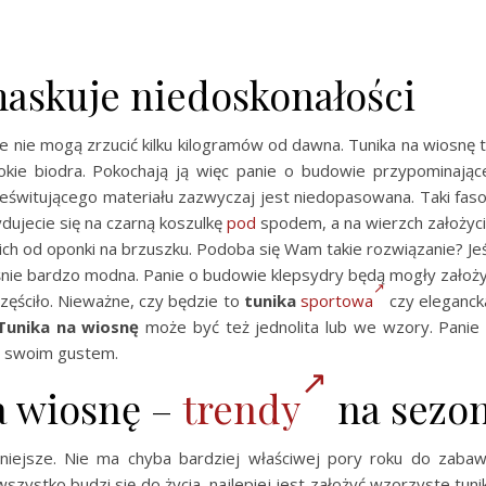
askuje niedoskonałości
 nie mogą zrzucić kilku kilogramów od dawna. Tunika na wiosnę 
rokie biodra. Pokochają ją więc panie o budowie przypominając
rześwitującego materiału zazwyczaj jest niedopasowana. Taki fas
dujecie się na czarną koszulkę
pod
spodem, a na wierzch założyc
h od oponki na brzuszku. Podoba się Wam takie rozwiązanie? Jeś
eśnie bardzo modna. Panie o budowie klepsydry będą mogły założ
częściło. Nieważne, czy będzie to
tunika
sportowa
czy eleganck
Tunika na wiosnę
może być też jednolita lub we wzory. Panie
o swoim gustem.
a wiosnę –
trendy
na sezo
iejsze. Nie ma chyba bardziej właściwej pory roku do zaba
szystko budzi się do życia, najlepiej jest założyć wzorzyste tunik