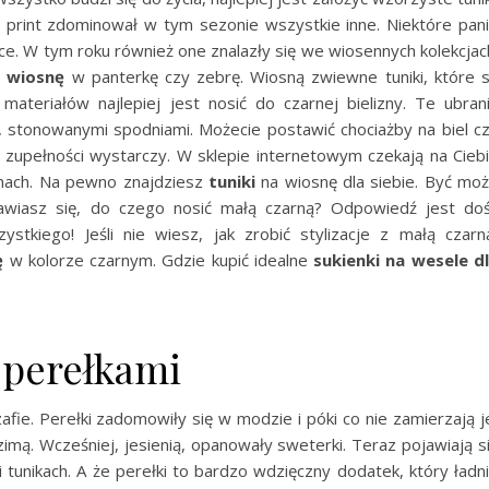
print zdominował w tym sezonie wszystkie inne. Niektóre pan
e. W tym roku również one znalazły się we wiosennych kolekcjac
a wiosnę
w panterkę czy zebrę. Wiosną zwiewne tuniki, które 
ateriałów najlepiej jest nosić do czarnej bielizny. Te ubran
, stonowanymi spodniami. Możecie postawić chociażby na biel c
w zupełności wystarczy. W sklepie internetowym czekają na Cieb
nach. Na pewno znajdziesz
tuniki
na wiosnę dla siebie. Być mo
anawiasz się, do czego nosić małą czarną? Odpowiedź jest do
tkiego! Jeśli nie wiesz, jak zrobić stylizacje z małą czarn
ę
w kolorze czarnym. Gdzie kupić idealne
sukienki na wesele d
 perełkami
afie. Perełki zadomowiły się w modzie i póki co nie zamierzają j
 zimą. Wcześniej, jesienią, opanowały sweterki. Teraz pojawiają s
i tunikach. A że perełki to bardzo wdzięczny dodatek, który ładn