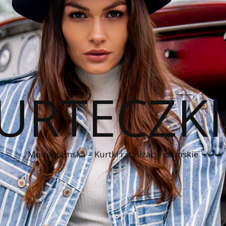
KURTECZK
Moda damska – Kurtki i stylizacje damskie