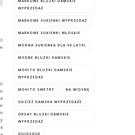
MARKOWE BLUZKI DAMSKIE
WYPRZEDAŻ
MARKOWE SUKIENKI WYPRZEDAŻ
MARKOWE SUKIENKI WŁOSKIE
źć
MODNA SUKIENKA DLA 50 LATKI
ie
MODNE BLUZKI DAMSKIE
MOHITO BLUZKI DAMSKIE
WYPRZEDAŻ
ać
MOHITO SWETRY
NA WIOSNĘ
no
ka
ODZIEŻ DAMSKA WYPRZEDAŻE
ie
en
ORSAY BLUZKI DAMSKIE
my
WYPRZEDAŻ
na
ia
QUIOSQUE