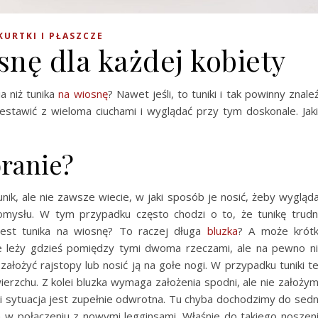
KURTKI I PŁASZCZE
snę dla każdej kobiety
a niż tunika
na wiosnę
? Nawet jeśli, to tuniki i tak powinny znale
estawić z wieloma ciuchami i wyglądać przy tym doskonale. Jak
branie?
ik, ale nie zawsze wiecie, w jaki sposób je nosić, żeby wygląd
omysłu. W tym przypadku często chodzi o to, że tunikę trud
 jest tunika na wiosnę? To raczej długa
bluzka
? A może krót
e leży gdzieś pomiędzy tymi dwoma rzeczami, ale na pewno n
założyć rajstopy lub nosić ją na gołe nogi. W przypadku tuniki t
erzchu. Z kolei bluzka wymaga założenia spodni, ale nie założy
ki sytuacja jest zupełnie odwrotna. Tu chyba dochodzimy do sed
a w połączeniu z nowymi legginsami. Właśnie do takiego noszen