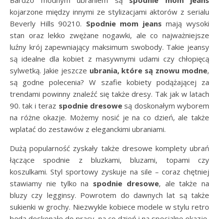
kojarzone między innymi ze stylizacjami aktorów z serialu
Beverly Hills 90210.
Spodnie mom jeans
mają wysoki
stan oraz lekko zwężane nogawki, ale co najważniejsze
luźny krój zapewniający maksimum swobody. Takie jeansy
są idealne dla kobiet z masywnymi udami czy chłopięcą
sylwetką. Jakie jeszcze
ubrania, które są znowu modne
,
są godne polecenia? W szafie kobiety podążającej za
trendami powinny znaleźć się także dresy. Tak jak w latach
90. tak i teraz
spodnie dresowe
są doskonałym wyborem
na różne okazje. Możemy nosić je na co dzień, ale także
wplatać do zestawów z eleganckimi ubraniami.
Dużą popularność zyskały także dresowe komplety ubrań
łączące spodnie z bluzkami, bluzami, topami czy
koszulkami. Styl sportowy zyskuje na sile – coraz chętniej
stawiamy nie tylko na
spodnie dresowe
, ale także na
bluzy czy legginsy. Powrotem do dawnych lat są także
sukienki w grochy. Niezwykle kobiece modele w stylu retro
będą doskonałe do pracy, na co dzień i na specjalne okazje.