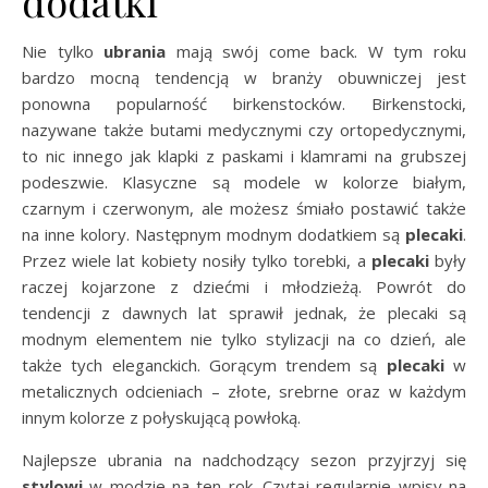
dodatki
Nie tylko
ubrania
mają swój come back. W tym roku
bardzo mocną tendencją w branży obuwniczej jest
ponowna popularność birkenstocków. Birkenstocki,
nazywane także butami medycznymi czy ortopedycznymi,
to nic innego jak klapki z paskami i klamrami na grubszej
podeszwie. Klasyczne są modele w kolorze białym,
czarnym i czerwonym, ale możesz śmiało postawić także
na inne kolory. Następnym modnym dodatkiem są
plecaki
.
Przez wiele lat kobiety nosiły tylko torebki, a
plecaki
były
raczej kojarzone z dziećmi i młodzieżą. Powrót do
tendencji z dawnych lat sprawił jednak, że plecaki są
modnym elementem nie tylko stylizacji na co dzień, ale
także tych eleganckich. Gorącym trendem są
plecaki
w
metalicznych odcieniach – złote, srebrne oraz w każdym
innym kolorze z połyskującą powłoką.
Najlepsze ubrania na nadchodzący sezon przyjrzyj się
stylowi
w modzie na ten rok. Czytaj regularnie wpisy na