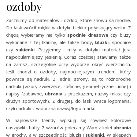
ozdoby
Zacznijmy od materiałów i ozdób, które znowu są modne.
Do łask wrócił miękki w dotyku i lekko połyskujący welur. Z
chęcią wybieramy nie tylko
spodnie dresowe
czy bluzy
wykonane z tej tkaniny, ale także body,
bluzki
, spódnice
czy
sukienki
. Przyjemny i miły w dotyku materiał jest
najpopularniejszy jesienią. Coraz częściej stawiamy także
na zamsz, szczególnie przy wyborze okryć wierzchnich.
Jeśli chodzi o ozdoby, najmocniejszym trendem, który
powraca są nadruki. Z jednej strony, są to różnorodne
nadruki (wzory zwierzęce, roślinne, geometryczne i inne) i
napisy (zabawne,
ubrania
z przekazem, nazwy miast czy
drużyn sportowych). Z drugiej, do łask wraca logomania,
czyli nadruki z widoczną nazwą/logo marki.
W najnowsze trendy wpisują się również kolorowe
naszywki i hafty. Z wzorów polecamy Wam z kolei
ubrania
w grochy, a w szczególności bluzki i
sukienki
. W sklepach