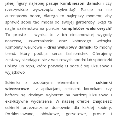
jakiej figury najlepiej pasuje
kombinezon damski
i czy
rzeczywiście wyszczupla sylwetkę? Panuje na nie
autentyczny boom, dlatego to najlepszy moment, aby
sprawić sobie taki model do swojej garderoby. Skąd ta
nagłe szaleństwo na punkcie
kompletów welurowych
?
To proste – wynika to z ich niesamowitej wygody
noszenia, uniwersalności oraz kobiecego wdzięku.
Komplety welurowe –
dres welurowy damski
to modny
trend, który podbija serca fashionistek. Oferujemy
zestawy składające się z welurowych spodni lub spódniczki
i bluzy lub topu, które pozwolą Ci poczuć się luksusowo i
wyjątkowo.
Sukienka z ozdobnymi elementami –
sukienki
wieczorowe
z aplikacjami, cekinami, koronkami czy
haftami są idealnym wyborem na bardziej luksusowe i
ekskluzywne wydarzenia. W naszej ofercie znajdziesz
sukienki przeznaczone dosłownie dla każdej kobiety.
Rozkloszowane, ołówkowe, gorsetowe, proste i