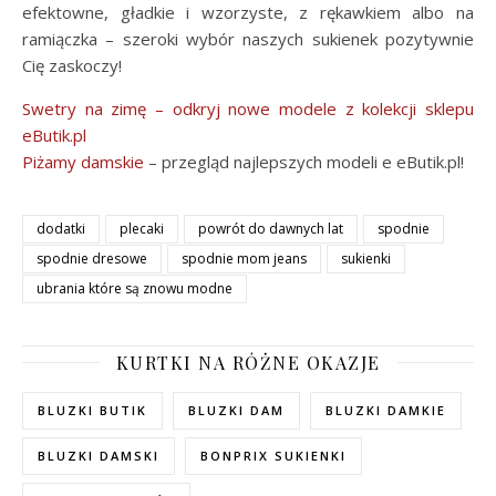
efektowne, gładkie i wzorzyste, z rękawkiem albo na
ramiączka – szeroki wybór naszych sukienek pozytywnie
Cię zaskoczy!
Swetry na zimę – odkryj nowe modele z kolekcji sklepu
eButik.pl
Piżamy damskie
– przegląd najlepszych modeli e eButik.pl!
dodatki
plecaki
powrót do dawnych lat
spodnie
spodnie dresowe
spodnie mom jeans
sukienki
ubrania które są znowu modne
KURTKI NA RÓŻNE OKAZJE
BLUZKI BUTIK
BLUZKI DAM
BLUZKI DAMKIE
BLUZKI DAMSKI
BONPRIX SUKIENKI