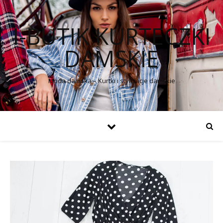
I-BUTIK KURTECZKI
DAMSKIE
Moda damska – Kurtki i stylizacje damskie