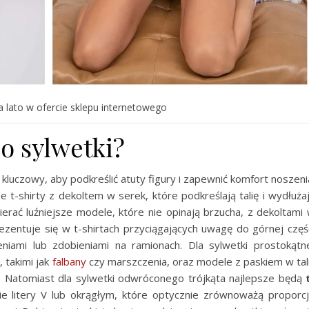
na lato w ofercie sklepu internetowego
do sylwetki?
 kluczowy, aby podkreślić atuty figury i zapewnić komfort noszeni
 t-shirty z dekoltem w serek, które podkreślają talię i wydłuża
erać luźniejsze modele, które nie opinają brzucha, z dekoltami
prezentuje się w t-shirtach przyciągających uwagę do górnej częś
niami lub zdobieniami na ramionach. Dla sylwetki prostokątn
 takimi jak
falbany
czy marszczenia, oraz modele z paskiem w tali
ii. Natomiast dla sylwetki odwróconego trójkąta najlepsze będą
e litery V lub okrągłym, które optycznie zrównoważą proporc