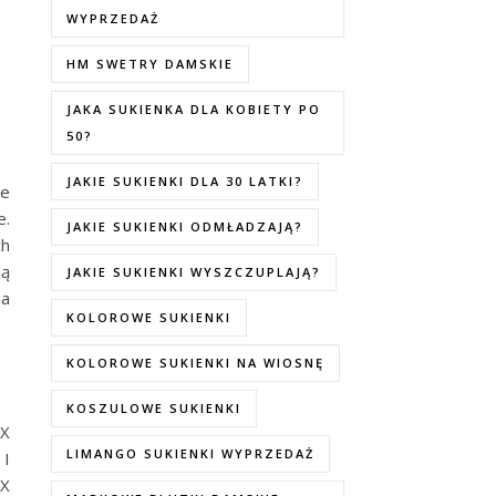
WYPRZEDAŻ
HM SWETRY DAMSKIE
JAKA SUKIENKA DLA KOBIETY PO
50?
JAKIE SUKIENKI DLA 30 LATKI?
łe
e.
JAKIE SUKIENKI ODMŁADZAJĄ?
ch
ją
JAKIE SUKIENKI WYSZCZUPLAJĄ?
na
KOLOROWE SUKIENKI
KOLOROWE SUKIENKI NA WIOSNĘ
KOSZULOWE SUKIENKI
IX
LIMANGO SUKIENKI WYPRZEDAŻ
 I
XX