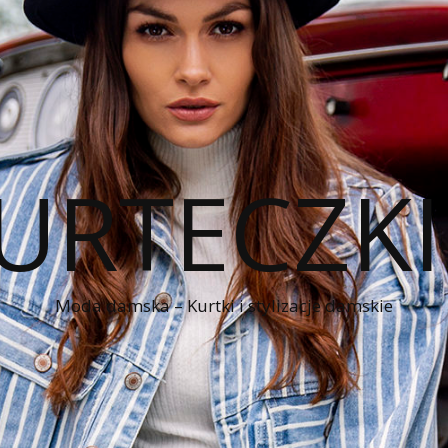
KURTECZK
Moda damska – Kurtki i stylizacje damskie