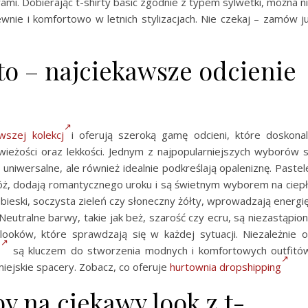
mi. Dobierając t-shirty basic zgodnie z typem sylwetki, można n
ewnie i komfortowo w letnich stylizacjach. Nie czekaj – zamów j
ato – najciekawsze odcienie
wszej kolekcj
i oferują szeroką gamę odcieni, które doskona
i świeżości oraz lekkości. Jednym z najpopularniejszych wyborów 
i uniwersalne, ale również idealnie podkreślają opaleniznę. Pastel
óż, dodają romantycznego uroku i są świetnym wyborem na ciep
ebieski, soczysta zieleń czy słoneczny żółty, wprowadzają energię
 Neutralne barwy, takie jak beż, szarość czy ecru, są niezastąpio
 looków, które sprawdzają się w każdej sytuacji. Niezależnie 
o
są kluczem do stworzenia modnych i komfortowych outfitó
miejskie spacery. Zobacz, co oferuje
hurtownia dropshipping
 na ciekawy look z t-