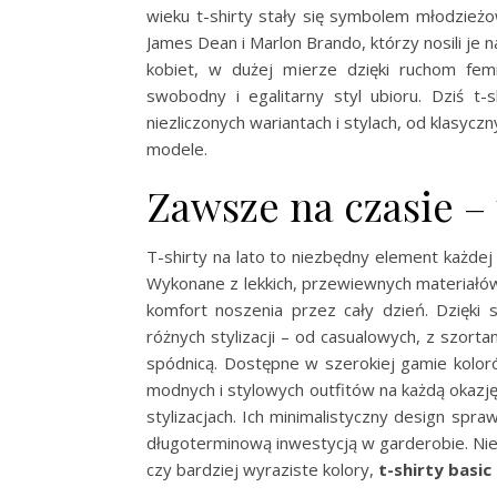
wieku t-shirty stały się symbolem młodzieżow
James Dean i Marlon Brando, którzy nosili je 
kobiet, w dużej mierze dzięki ruchom fem
swobodny i egalitarny styl ubioru. Dziś 
niezliczonych wariantach i stylach, od klasyc
modele.
Zawsze na czasie – 
T-shirty na lato to niezbędny element każde
Wykonane z lekkich, przewiewnych materiałów
komfort noszenia przez cały dzień. Dzięki 
różnych stylizacji – od casualowych, z szort
spódnicą. Dostępne w szerokiej gamie koloró
modnych i stylowych outfitów na każdą okazję
stylizacjach. Ich minimalistyczny design spr
długoterminową inwestycją w garderobie. Niez
czy bardziej wyraziste kolory,
t-shirty basic