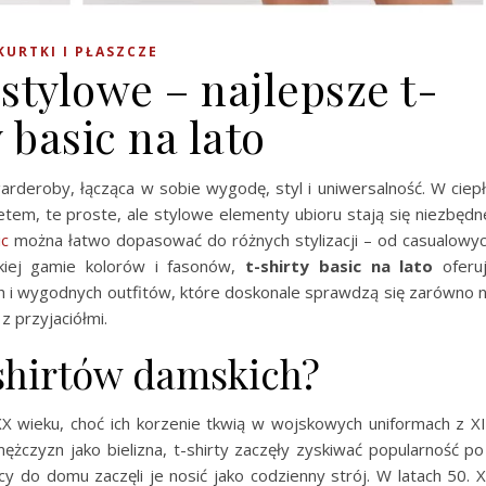
KURTKI I PŁASZCZE
stylowe – najlepsze t-
y basic na lato
garderoby, łącząca w sobie wygodę, styl i uniwersalność. W ciep
tetem, te proste, ale stylowe elementy ubioru stają się niezbędn
ic
można łatwo dopasować do różnych stylizacji – od casualowy
kiej gamie kolorów i fasonów,
t-shirty basic na lato
oferu
h i wygodnych outfitów, które doskonale sprawdzą się zarówno 
 z przyjaciółmi.
t-shirtów damskich?
XX wieku, choć ich korzenie tkwią w wojskowych uniformach z X
czyzn jako bielizna, t-shirty zaczęły zyskiwać popularność po
cy do domu zaczęli je nosić jako codzienny strój. W latach 50. 