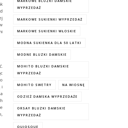
MARKOWE BLUZKI DAMSKIE
ak
WYPRZEDAŻ
ód
ej
MARKOWE SUKIENKI WYPRZEDAŻ
 w
mi
MARKOWE SUKIENKI WŁOSKIE
MODNA SUKIENKA DLA 50 LATKI
MODNE BLUZKI DAMSKIE
ć.
MOHITO BLUZKI DAMSKIE
ąc
WYPRZEDAŻ
do
MOHITO SWETRY
NA WIOSNĘ
 i
ia
ODZIEŻ DAMSKA WYPRZEDAŻE
ch
je
ORSAY BLUZKI DAMSKIE
e,
WYPRZEDAŻ
QUIOSQUE