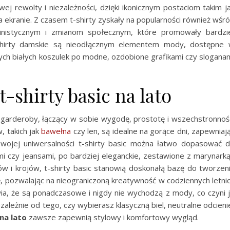
ej rewolty i niezależności, dzięki ikonicznym postaciom takim j
na ekranie. Z czasem t-shirty zyskały na popularności również wśr
inistycznym i zmianom społecznym, które promowały bardzi
t-shirty damskie są nieodłącznym elementem mody, dostępne
znych białych koszulek po modne, ozdobione grafikami czy slogana
t-shirty basic na lato
j garderoby, łączący w sobie wygodę, prostotę i wszechstronnoś
, takich jak
bawełna
czy len, są idealne na gorące dni, zapewniaj
swojej uniwersalności t-shirty basic można łatwo dopasować 
ami czy jeansami, po bardziej eleganckie, zestawione z marynarką
w i krojów, t-shirty basic stanowią doskonałą bazę do tworzen
, pozwalając na nieograniczoną kreatywność w codziennych letni
awia, że są ponadczasowe i nigdy nie wychodzą z mody, co czyni 
ależnie od tego, czy wybierasz klasyczną biel, neutralne odcieni
 na lato
zawsze zapewnią stylowy i komfortowy wygląd.