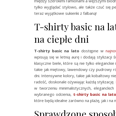
między szerokimi ramionami a węższymi biodra
tylko wyglądać stylowo, ale także czuć się p
teraz wyjątkowe sukienki z falbaną!
T-shirty basic na l
na ciepłe dni
T-shirty basic na lato
dostępne w
najno
wpisują się w letnią aurę i dodają stylizacj
klasyczne biele, które są nie tylko eleganckie 
takie jak miętowy, lawendowy czy pudrowy r
dni. Intensywne kolory, takie jak kobaltowy ni
radość, doskonale ożywiając każdą stylizację.
w tworzeniu minimalistycznych, eleganckich
wybranego odcienia,
t-shirty basic na lat
które będą idealne zarówno na plażę, jak i na 
Sprawdzone sposoby