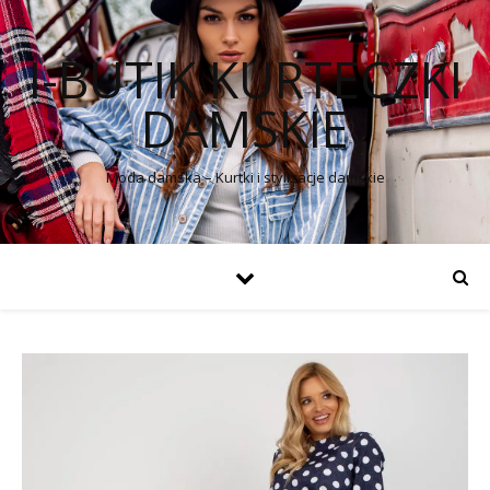
I-BUTIK KURTECZKI
DAMSKIE
Moda damska – Kurtki i stylizacje damskie