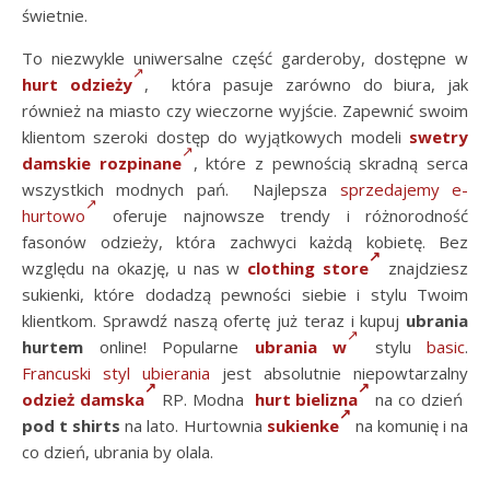
świetnie.
To niezwykle uniwersalne część garderoby, dostępne w
hurt odzieży
, która pasuje zarówno do biura, jak
również na miasto czy wieczorne wyjście. Zapewnić swoim
klientom szeroki dostęp do wyjątkowych modeli
swetry
damskie rozpinane
, które z pewnością skradną serca
wszystkich modnych pań. Najlepsza
sprzedajemy e-
hurtowo
oferuje najnowsze trendy i różnorodność
fasonów odzieży, która zachwyci każdą kobietę. Bez
względu na okazję, u nas w
clothing store
znajdziesz
sukienki, które dodadzą pewności siebie i stylu Twoim
klientkom. Sprawdź naszą ofertę już teraz i kupuj
ubrania
hurtem
online! Popularne
ubrania w
stylu
basic
.
Francuski styl ubierania
jest absolutnie niepowtarzalny
odzież damska
RP. Modna
hurt bielizna
na co dzień
pod t shirts
na lato. Hurtownia
sukienke
na komunię i na
co dzień, ubrania by olala.