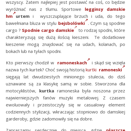
wszyscy. Zatem najlepiej jest postawić na coś, co będzie
wyróżniać nas z tłumu. Sportowe
legginsy damskie
hm
urtem
i wyszczuplające brzuch i uda, do tego
bawełniana bluza w stylu
bejsbolówki
. Czym są spodnie
cargo ?
Spodnie cargo damskie
to rodzaj spodni, które
charakteryzują się dużą ilością kieszeni. Te dodatkowe
kieszenie mogą znajdować się na udach, kolanach, po
bokach lub na tyłach spodni.
Kto pierwszy chodził w
ramoneskach
i skąd się wzięła
nazwa tych kurtek? Choć swoją historią
kurtki
ramoneski
sięgają lat dwudziestych minionego stulecia, do dziś
uznawane są za klasykę samą w sobie. Stworzona dla
motocyklistów,
kurtka
ramoneska była noszona przez
najwierniejszych fanów muzyki metalowej. Z czasem
ewoluowały i przeistoczyły się w casualowy element
codziennych stylizacji, wkraczając stopniowo do damskiej
garderoby, gdzie zadomowiły się na dobre.
Zapraszamy serdecznie do miejsca, gdzie
płaszcze