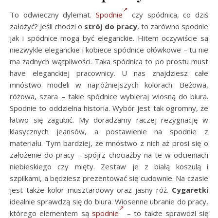
To odwieczny dylemat.
Spodnie
czy spódnica, co dziś
założyć? Jeśli chodzi o
strój do pracy
, to zarówno spodnie
jak i spódnice mogą być eleganckie. Hitem oczywiście są
niezwykle eleganckie i kobiece spódnice ołówkowe – tu nie
ma żadnych wątpliwości. Taka spódnica to po prostu must
have eleganckiej pracownicy. U nas znajdziesz całe
mnóstwo modeli w najróżniejszych kolorach. Beżowa,
różowa, szara – takie spódnice wybieraj wiosną do biura.
Spodnie to oddzielna historia. Wybór jest tak ogromny, że
łatwo się zagubić. My doradzamy raczej rezygnację w
klasycznych jeansów, a postawienie na spodnie z
materiału. Tym bardziej, że mnóstwo z nich aż prosi się o
założenie do pracy – spójrz chociażby na te w odcieniach
niebieskiego czy mięty. Zestaw je z białą koszulą i
szpilkami, a będziesz prezentować się cudownie. Na czasie
jest także kolor musztardowy oraz jasny róż.
Cygaretki
idealnie sprawdzą się do biura. Wiosenne ubranie do pracy,
którego elementem są
spodnie
– to także sprawdzi się