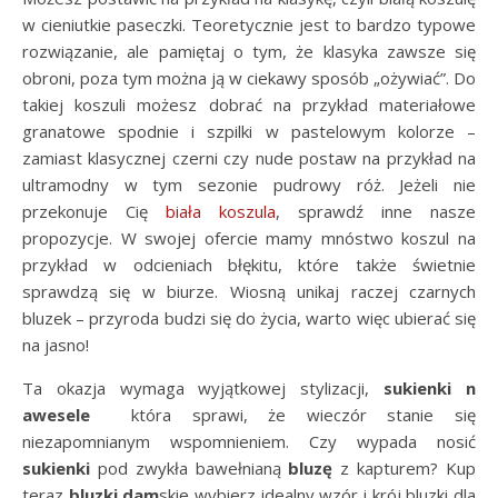
w cieniutkie paseczki. Teoretycznie jest to bardzo typowe
rozwiązanie, ale pamiętaj o tym, że klasyka zawsze się
obroni, poza tym można ją w ciekawy sposób „ożywiać”. Do
takiej koszuli możesz dobrać na przykład materiałowe
granatowe spodnie i szpilki w pastelowym kolorze –
zamiast klasycznej czerni czy nude postaw na przykład na
ultramodny w tym sezonie pudrowy róż. Jeżeli nie
przekonuje Cię
biała koszula
, sprawdź inne nasze
propozycje. W swojej ofercie mamy mnóstwo koszul na
przykład w odcieniach błękitu, które także świetnie
sprawdzą się w biurze. Wiosną unikaj raczej czarnych
bluzek – przyroda budzi się do życia, warto więc ubierać się
na jasno!
Ta okazja wymaga wyjątkowej stylizacji,
sukienki n
awesele
która sprawi, że wieczór stanie się
niezapomnianym wspomnieniem. Czy wypada nosić
sukienki
pod zwykła bawełnianą
bluzę
z kapturem? Kup
teraz
bluzki dam
skie wybierz idealny wzór i krój bluzki dla