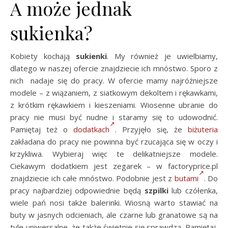
A może jednak
sukienka?
Kobiety kochają
sukienki
. My również je uwielbiamy,
dlatego w naszej ofercie znajdziecie ich mnóstwo. Sporo z
nich nadaje się do pracy. W ofercie mamy najróżniejsze
modele – z wiązaniem, z siatkowym dekoltem i rękawkami,
z krótkim rękawkiem i kieszeniami. Wiosenne ubranie do
pracy nie musi być nudne i staramy się to udowodnić.
Pamiętaj też o
dodatkach
. Przyjęło się, że
biżuteria
zakładana do pracy nie powinna być rzucająca się w oczy i
krzykliwa. Wybieraj więc te delikatniejsze modele.
Ciekawym dodatkiem jest zegarek – w factoryprice.pl
znajdziecie ich całe mnóstwo. Podobnie jest z
butami
. Do
pracy najbardziej odpowiednie będą
szpilki
lub czółenka,
wiele pań nosi także balerinki. Wiosną warto stawiać na
buty w jasnych odcieniach, ale czarne lub granatowe są na
tyle uniwersalne, że także świetnie się sprawdzą. Pamiętaj,