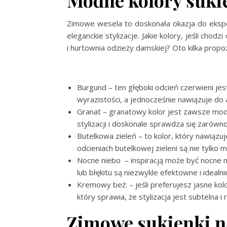
Modne kolory suki
Zimowe wesela to doskonała okazja do ekspe
eleganckie stylizacje. Jakie kolory, jeśli chodzi
i hurtownia odzieży damskiej
? Oto kilka propoz
Burgund – ten głęboki odcień czerwieni jes
wyrazistości, a jednocześnie nawiązuje do
Granat – granatowy kolor jest zawsze modny
stylizacji i doskonale sprawdza się zarówno 
Butelkowa zieleń – to kolor, który nawiązu
odcieniach butelkowej zieleni są nie tylko
Nocne niebo – inspiracją może być nocne n
lub błękitu są niezwykle efektowne i idealn
Kremowy beż: – jeśli preferujesz jasne ko
który sprawia, że stylizacja jest subtelna i
Zimowe sukienki na