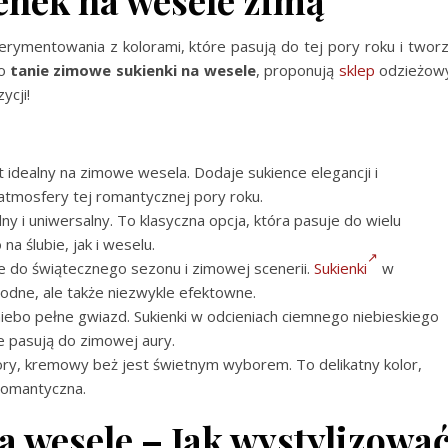
enek na wesele zimą
rymentowania z kolorami, które pasują do tej pory roku i twor
 o
tanie zimowe sukienki na wesele
, proponują
sklep
odzieżow
ycji!
t idealny na zimowe wesela. Dodaje sukience elegancji i
 atmosfery tej romantycznej pory roku.
 i uniwersalny. To klasyczna opcja, która pasuje do wielu
na ślubie, jak i weselu.
je do świątecznego sezonu i zimowej scenerii.
Sukienki
w
 modne, ale także niezwykle efektowne.
iebo pełne gwiazd. Sukienki w odcieniach ciemnego niebieskiego
ie pasują do zimowej aury.
lory, kremowy beż jest świetnym wyborem. To delikatny kolor,
 romantyczna.
 wesele – Jak wystylizowa