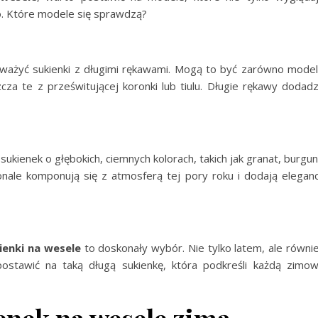
ło. Które modele się sprawdzą?
ważyć sukienki z długimi rękawami. Mogą to być zarówno mode
cza te z prześwitującej koronki lub tiulu. Długie rękawy dodad
ukienek o głębokich, ciemnych kolorach, takich jak granat, burgu
onale komponują się z atmosferą tej pory roku i dodają eleganc
ienki na wesele
to doskonały wybór. Nie tylko latem, ale równi
ostawić na taką długą sukienkę, która podkreśli każdą zimo