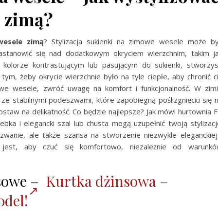
e zimą?
wesele zimą
?
Stylizacja sukienki na zimowe wesele może b
zastanowić się nad dodatkowym okryciem wierzchnim, takim j
 kolorze kontrastującym lub pasującym do sukienki, stworzy
 tym, żeby okrycie wierzchnie było na tyle ciepłe, aby chronić c
e wesele, zwróć uwagę na komfort i funkcjonalność. W zim
ze stabilnymi podeszwami, które zapobiegną poślizgnięciu się 
postaw na delikatność. Co będzie najlepsze? Jak mówi hurtownia 
rebka i elegancki szal lub chusta mogą uzupełnić twoją stylizacj
zwanie, ale także szansa na stworzenie niezwykle eleganckiej
e jest, aby czuć się komfortowo, niezależnie od warunk
nsowe –
Kurtka dżinsowa –
odel!