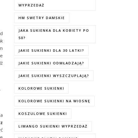
WYPRZEDAŻ
HM SWETRY DAMSKIE
JAKA SUKIENKA DLA KOBIETY PO
ed
50?
ak
ym
JAKIE SUKIENKI DLA 30 LATKI?
że
dź
JAKIE SUKIENKI ODMŁADZAJĄ?
JAKIE SUKIENKI WYSZCZUPLAJĄ?
a
KOLOROWE SUKIENKI
KOLOROWE SUKIENKI NA WIOSNĘ
KOSZULOWE SUKIENKI
za
 z
LIMANGO SUKIENKI WYPRZEDAŻ
yć
ce