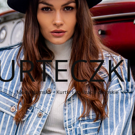
KURTECZK
Moda damska – Kurtki i stylizacje damskie