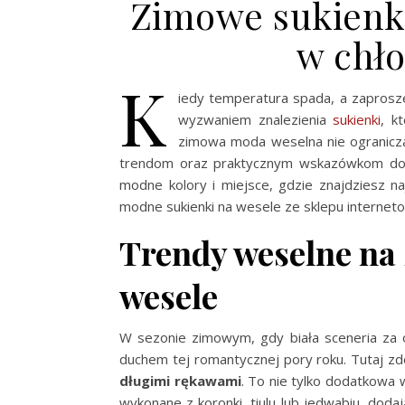
Zimowe sukienki
w chł
K
iedy temperatura spada, a zaprosze
wyzwaniem znalezienia
sukienki
, k
zimowa moda weselna nie ogranicza
trendom oraz praktycznym wskazówkom dot
modne kolory i miejsce, gdzie znajdziesz na
modne sukienki na wesele ze sklepu interne
Trendy weselne na
wesele
W sezonie zimowym, gdy biała sceneria za
duchem tej romantycznej pory roku. Tutaj z
długimi rękawami
. To nie tylko dodatkowa 
wykonane z koronki, tiulu lub jedwabiu, dod