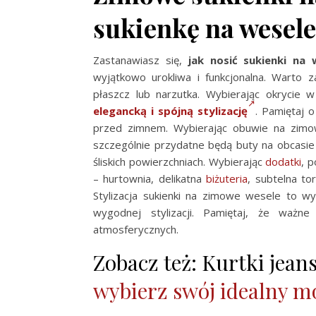
sukienkę na wesel
Zastanawiasz się,
jak nosić sukienki na 
wyjątkowo urokliwa i funkcjonalna. Warto 
płaszcz
lub narzutka. Wybierając okrycie w
elegancką i spójną stylizację
. Pamiętaj o
przed zimnem. Wybierając obuwie na zimow
szczególnie przydatne będą buty na obcasie 
śliskich powierzchniach. Wybierając
dodatki
, 
–
hurtownia
, delikatna
biżuteria
, subtelna to
Stylizacja sukienki na zimowe wesele to wy
wygodnej stylizacji. Pamiętaj, że ważn
atmosferycznych.
Zobacz też: Kurtki jea
wybierz swój idealny m