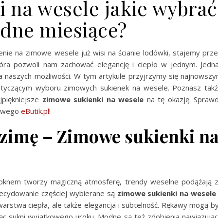
 na wesele jakie wybrać
odne miesiące?
nie na zimowe wesele już wisi na ścianie lodówki, stajemy prz
tóra pozwoli nam zachować elegancję i ciepło w jednym. Jedn
 naszych możliwości. W tym artykule przyjrzymy się najnowsz
yczącym wyboru zimowych sukienek na wesele. Poznasz tak
jpiękniejsze
zimowe sukienki na wesele
na tę okazję. Spraw
towego
eButik.pl
!
 zimę – Zimowe sukienki n
 oknem tworzy magiczną atmosferę, trendy weselne podążają 
decydowanie częściej wybierane są
zimowe sukienki na wesele
warstwa ciepła, ale także elegancja i subtelność. Rękawy mogą b
ając sukni wyjątkowego uroku. Modne są też zdobienia nawiązują