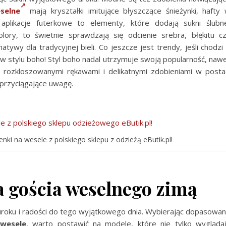
selne
mają kryształki imitujące błyszczące śnieżynki, hafty
plikacje futerkowe to elementy, które dodają sukni ślubn
lory, to świetnie sprawdzają się odcienie srebra, błękitu c
tywy dla tradycyjnej bieli. Co jeszcze jest trendy, jeśli chodzi
 w stylu boho! Styl boho nadal utrzymuje swoją popularność, naw
 rozkloszowanymi rękawami i delikatnymi zdobieniami w posta
 przyciągające uwagę.
ki na wesele z polskiego sklepu z odzieżą eButik.pl!
a gościa weselnego zimą
uroku i radości do tego wyjątkowego dnia. Wybierając dopasowa
 wesele
, warto postawić na modele, które nie tylko wygląda